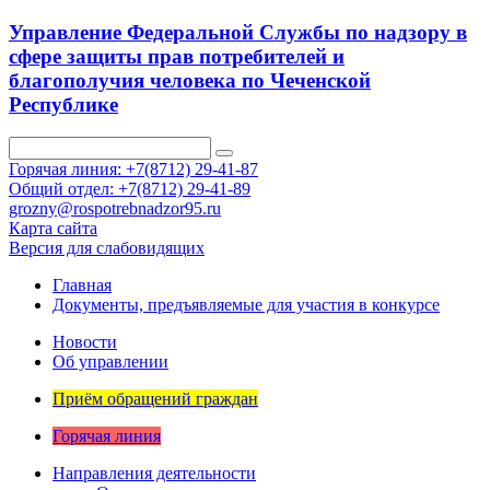
Управление Федеральной Службы по надзору в
сфере защиты прав потребителей и
благополучия человека по Чеченской
Республике
Горячая линия: +7(8712) 29-41-87
Общий отдел: +7(8712) 29-41-89
grozny@rospotrebnadzor95.ru
Карта сайта
Версия для слабовидящих
Главная
Документы, предъявляемые для участия в конкурсе
Новости
Об управлении
Приём обращений граждан
Горячая линия
Направления деятельности