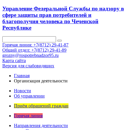
Управление Федеральной Службы по надзору в
сфере защиты прав потребителей и
благополучия человека по Чеченской
Республике
Горячая линия: +7(8712) 29-41-87
Общий отдел: +7(8712) 29-41-89
grozny@rospotrebnadzor95.ru
Карта сайта
Версия для слабовидящих
Главная
Организация деятельности
Новости
Об управлении
Приём обращений граждан
Горячая линия
Направления деятельности