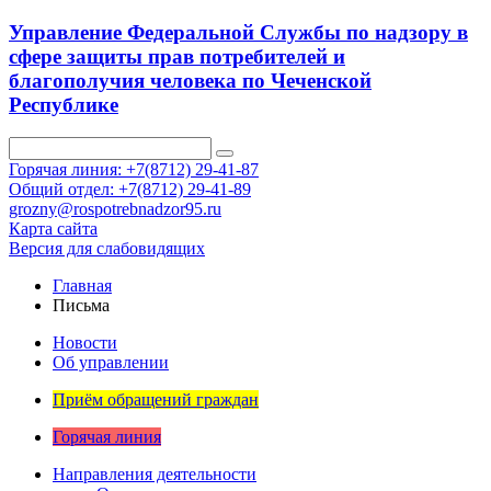
Управление Федеральной Службы по надзору в
сфере защиты прав потребителей и
благополучия человека по Чеченской
Республике
Горячая линия: +7(8712) 29-41-87
Общий отдел: +7(8712) 29-41-89
grozny@rospotrebnadzor95.ru
Карта сайта
Версия для слабовидящих
Главная
Письма
Новости
Об управлении
Приём обращений граждан
Горячая линия
Направления деятельности