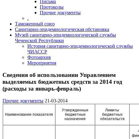
Письма
Протоколы
Прочие документы
.
Таможенный союз
Санитарно-эпидемиологическая обстановка
Музей санитарно-эпидемиологической службы
Чеченской Республики
История санитарно-эпидемиологической службы
ЧИАССР
Фотоархив
Мероприятия
Сведения об использовании Управлением
выделяемых бюджетных средств за 2014 год
(расходы за январь-февраль)
Прочие документы
21-03-2014
Утвержденные
Лимиты
Наименование показателя
бюджетные
бюджетных
назначения
обязательств
фин