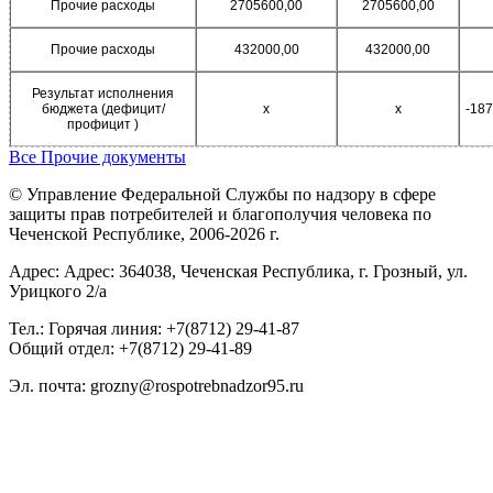
Прочие расходы
2705600,00
2705600,00
Прочие расходы
432000,00
432000,00
Результат исполнения
бюджета (дефицит/
х
х
-18
профицит )
Все Прочие документы
© Управление Федеральной Службы по надзору в сфере
защиты прав потребителей и благополучия человека по
Чеченской Республике, 2006-2026 г.
Адрес: Адрес: 364038, Чеченская Республика, г. Грозный, ул.
Урицкого 2/а
Тел.: Горячая линия: +7(8712) 29-41-87
Общий отдел: +7(8712) 29-41-89
Эл. почта: grozny@rospotrebnadzor95.ru