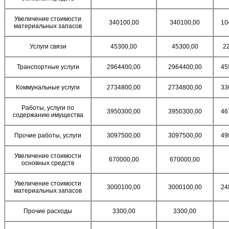
Увеличение стоимости
340100,00
340100,00
10
материальных запасов
Услуги связи
45300,00
45300,00
2
Транспортные услуги
2964400,00
2964400,00
45
Коммунальные услуги
2734800,00
2734800,00
33
Работы, услуги по
3950300,00
3950300,00
46
содержанию имущества
Прочие работы, услуги
3097500,00
3097500,00
49
Увеличение стоимости
670000,00
670000,00
основных средств
Увеличение стоимости
3000100,00
3000100,00
24
материальных запасов
Прочие расходы
3300,00
3300,00