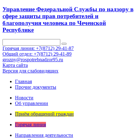
Управление Федеральной Службы по надзору в
сфере защиты прав потребителей и
благополучия человека по Чеченской
Республике
Горячая линия: +7(8712) 29-41-87
Общий отдел: +7(8712) 29-41-89
grozny@rospotrebnadzor95.ru
Карта сайта
Версия для слабовидящих
Главная
Прочие документы
Новости
Об управлении
Приём обращений граждан
Горячая линия
Направления деятельности