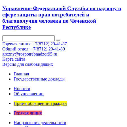
Управление Федеральной Службы по надзору в
сфере защиты прав потребителей и
благополучия человека по Чеченской
Республике
Горячая линия: +7(8712) 29-41-87
Общий отдел: +7(8712) 29-41-89
grozny@rospotrebnadzor95.ru
Карта сайта
Версия для слабовидящих
Главная
Государственные доклады
Новости
Об управлении
Приём обращений граждан
Горячая линия
Направления деятельности