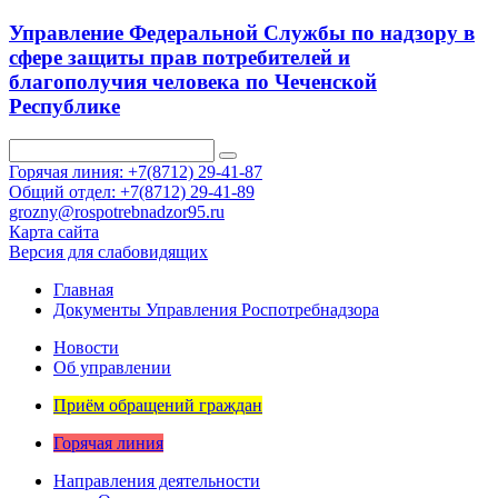
Управление Федеральной Службы по надзору в
сфере защиты прав потребителей и
благополучия человека по Чеченской
Республике
Горячая линия: +7(8712) 29-41-87
Общий отдел: +7(8712) 29-41-89
grozny@rospotrebnadzor95.ru
Карта сайта
Версия для слабовидящих
Главная
Документы Управления Роспотребнадзора
Новости
Об управлении
Приём обращений граждан
Горячая линия
Направления деятельности