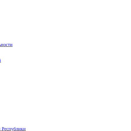
ьности
й
й Республики