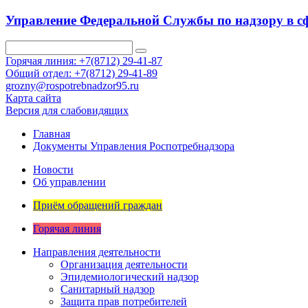
Управление Федеральной Службы по надзору в сф
Горячая линия: +7(8712) 29-41-87
Общий отдел: +7(8712) 29-41-89
grozny@rospotrebnadzor95.ru
Карта сайта
Версия для слабовидящих
Главная
Документы Управления Роспотребнадзора
Новости
Об управлении
Приём обращений граждан
Горячая линия
Направления деятельности
Организация деятельности
Эпидемиологический надзор
Санитарный надзор
Защита прав потребителей