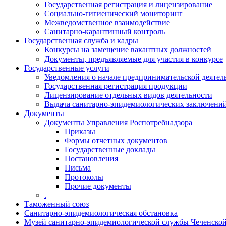
Государственная регистрация и лицензирование
Социально-гигиенический мониторинг
Межведомственное взаимодействие
Санитарно-карантинный контроль
Государственная служба и кадры
Конкурсы на замещение вакантных должностей
Документы, предъявляемые для участия в конкурсе
Государственные услуги
Уведомления о начале предпринимательской деятел
Государственная регистрация продукции
Лицензирование отдельных видов деятельности
Выдача санитарно-эпидемиологических заключени
Документы
Документы Управления Роспотребнадзора
Приказы
Формы отчетных документов
Государственные доклады
Постановления
Письма
Протоколы
Прочие документы
.
Таможенный союз
Санитарно-эпидемиологическая обстановка
Музей санитарно-эпидемиологической службы Чеченско