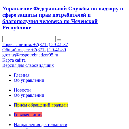
Управление Федеральной Службы по надзору в
сфере защиты прав потребителей и
благополучия человека по Чеченской
Республике
Горячая линия: +7(8712) 29-41-87
Общий отдел: +7(8712) 29-41-89
grozny@rospotrebnadzor95.ru
Карта сайта
Версия для слабовидящих
Главная
Об управлении
Новости
Об управлении
Приём обращений граждан
Горячая линия
Направления деятельности