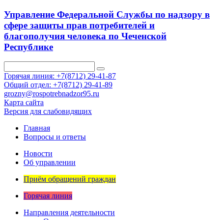
Управление Федеральной Службы по надзору в
сфере защиты прав потребителей и
благополучия человека по Чеченской
Республике
Горячая линия: +7(8712) 29-41-87
Общий отдел: +7(8712) 29-41-89
grozny@rospotrebnadzor95.ru
Карта сайта
Версия для слабовидящих
Главная
Вопросы и ответы
Новости
Об управлении
Приём обращений граждан
Горячая линия
Направления деятельности