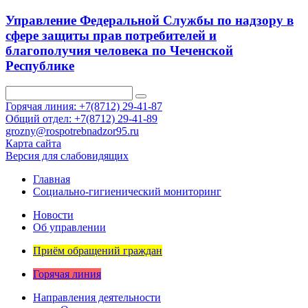
Управление Федеральной Службы по надзору в
сфере защиты прав потребителей и
благополучия человека по Чеченской
Республике
Горячая линия: +7(8712) 29-41-87
Общий отдел: +7(8712) 29-41-89
grozny@rospotrebnadzor95.ru
Карта сайта
Версия для слабовидящих
Главная
Социально-гигиенический мониторинг
Новости
Об управлении
Приём обращений граждан
Горячая линия
Направления деятельности