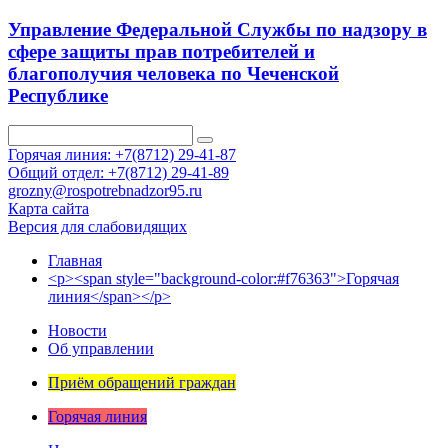
Управление Федеральной Службы по надзору в
сфере защиты прав потребителей и
благополучия человека по Чеченской
Республике
Горячая линия: +7(8712) 29-41-87
Общий отдел: +7(8712) 29-41-89
grozny@rospotrebnadzor95.ru
Карта сайта
Версия для слабовидящих
Главная
<p><span style="background-color:#f76363">Горячая
линия</span></p>
Новости
Об управлении
Приём обращений граждан
Горячая линия