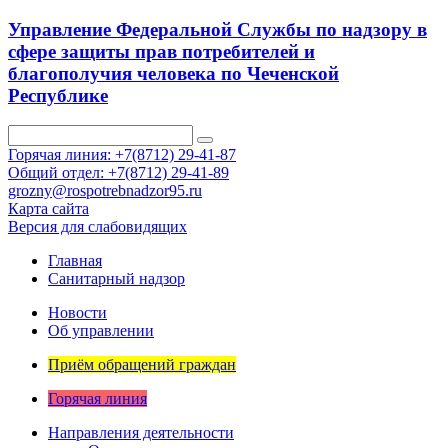
Управление Федеральной Службы по надзору в
сфере защиты прав потребителей и
благополучия человека по Чеченской
Республике
Горячая линия: +7(8712) 29-41-87
Общий отдел: +7(8712) 29-41-89
grozny@rospotrebnadzor95.ru
Карта сайта
Версия для слабовидящих
Главная
Санитарный надзор
Новости
Об управлении
Приём обращений граждан
Горячая линия
Направления деятельности