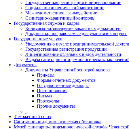
Государственная регистрация и лицензирование
Социально-гигиенический мониторинг
Межведомственное взаимодействие
Санитарно-карантинный контроль
Государственная служба и кадры
Конкурсы на замещение вакантных должностей
Документы, предъявляемые для участия в конкурсе
Государственные услуги
Уведомления о начале предпринимательской деятел
Государственная регистрация продукции
Лицензирование отдельных видов деятельности
Выдача санитарно-эпидемиологических заключени
Документы
Документы Управления Роспотребнадзора
Приказы
Формы отчетных документов
Государственные доклады
Постановления
Письма
Протоколы
Прочие документы
.
Таможенный союз
Санитарно-эпидемиологическая обстановка
Музей санитарно-эпидемиологической службы Чеченско