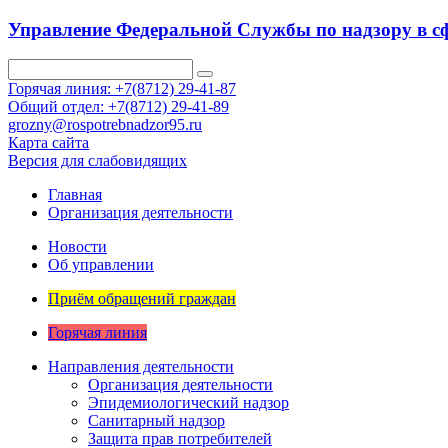
Управление Федеральной Службы по надзору в сф
Горячая линия: +7(8712) 29-41-87
Общий отдел: +7(8712) 29-41-89
grozny@rospotrebnadzor95.ru
Карта сайта
Версия для слабовидящих
Главная
Организация деятельности
Новости
Об управлении
Приём обращений граждан
Горячая линия
Направления деятельности
Организация деятельности
Эпидемиологический надзор
Санитарный надзор
Защита прав потребителей