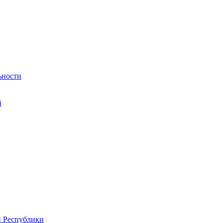
ьности
й
й Республики