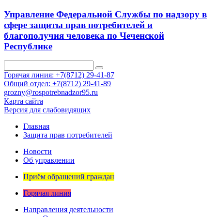
Управление Федеральной Службы по надзору в
сфере защиты прав потребителей и
благополучия человека по Чеченской
Республике
Горячая линия: +7(8712) 29-41-87
Общий отдел: +7(8712) 29-41-89
grozny@rospotrebnadzor95.ru
Карта сайта
Версия для слабовидящих
Главная
Защита прав потребителей
Новости
Об управлении
Приём обращений граждан
Горячая линия
Направления деятельности