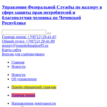
Управление Федеральной Службы по надзору в
сфере защиты прав потребителей и
благополучия человека по Чеченской
Республике
Горячая линия: +7(8712) 29-41-87
Общий отдел: +7(8712) 29-41-89
grozny@rospotrebnadzor95.ru
Карта сайта
Версия для слабовидящих
Главная
Новости
Новости
Об управлении
Приём обращений граждан
Горячая линия
Направления деятельности