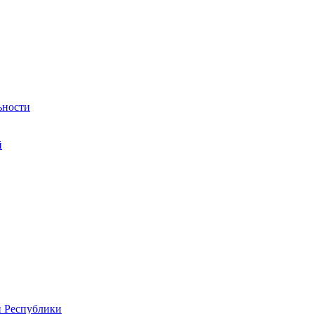
ьности
й
й Республики