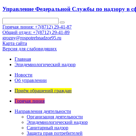
Управление Федеральной Службы по надзору в сф
Горячая линия: +7(8712) 29-41-87
Общий отдел: +7(8712) 29-41-89
grozny@rospotrebnadzor95.ru
Карта сайта
Версия для слабовидящих
Главная
Эпидемиологический надзор
Новости
Об управлении
Приём обращений граждан
Горячая линия
Направления деятельности
Организация деятельности
Эпидемиологический надзор
Санитарный надзор
Защита прав потребителей