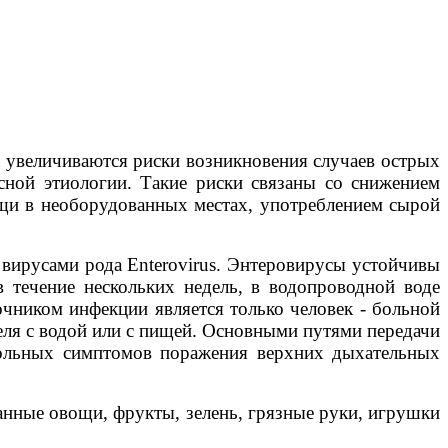
а увеличиваются риски возникновения случаев острых
сной этиологии. Такие риски связаны со снижением
ищи в необорудованных местах, употреблением сырой
вирусами рода Enterovirus. Энтеровирусы устойчивы
 течение нескольких недель, в водопроводной воде
очником инфекции является только человек - больной
еля с водой или с пищей. Основными путями передачи
больных симптомов поражения верхних дыхательных
анные овощи, фрукты, зелень, грязные руки, игрушки