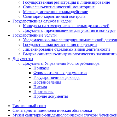
Государственная регистрация и лицензирование
Социально-гигиенический мониторинг
Межведомственное взаимодействие
Санитарно-карантинный контроль
Государственная служба и кадры
Конкурсы на замещение вакантных должностей
Документы, предъявляемые для участия в конкурсе
Государственные услуги
Уведомления о начале предпринимательской деятел
Государственная регистрация продукции
Лицензирование отдельных видов деятельности
Выдача санитарно-эпидемиологических заключени
Документы
Документы Управления Роспотребнадзора
Приказы
Формы отчетных документов
Государственные доклады
Постановления
Письма
Протоколы
Прочие документы
.
Таможенный союз
Санитарно-эпидемиологическая обстановка
Музей санитарно-эпидемиологической службы Чеченско