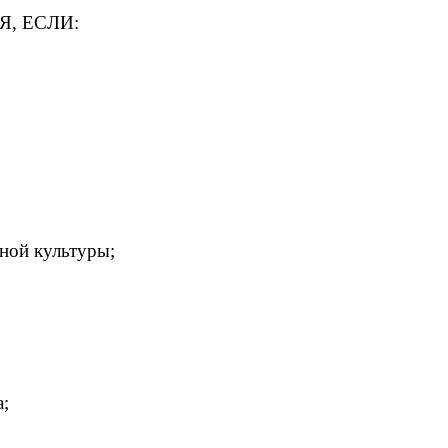
, ЕСЛИ:
рной культуры;
а;