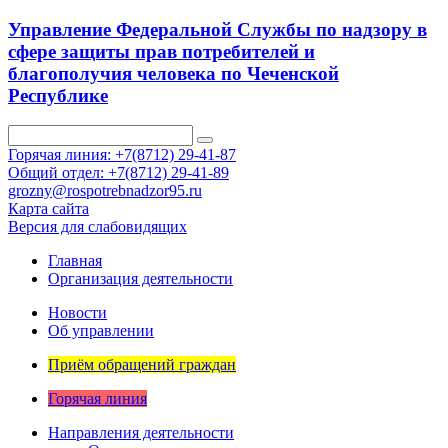
Управление Федеральной Службы по надзору в
сфере защиты прав потребителей и
благополучия человека по Чеченской
Республике
Горячая линия: +7(8712) 29-41-87
Общий отдел: +7(8712) 29-41-89
grozny@rospotrebnadzor95.ru
Карта сайта
Версия для слабовидящих
Главная
Организация деятельности
Новости
Об управлении
Приём обращений граждан
Горячая линия
Направления деятельности