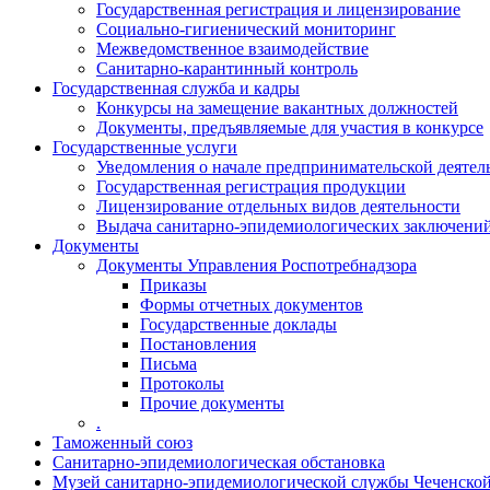
Государственная регистрация и лицензирование
Социально-гигиенический мониторинг
Межведомственное взаимодействие
Санитарно-карантинный контроль
Государственная служба и кадры
Конкурсы на замещение вакантных должностей
Документы, предъявляемые для участия в конкурсе
Государственные услуги
Уведомления о начале предпринимательской деятел
Государственная регистрация продукции
Лицензирование отдельных видов деятельности
Выдача санитарно-эпидемиологических заключени
Документы
Документы Управления Роспотребнадзора
Приказы
Формы отчетных документов
Государственные доклады
Постановления
Письма
Протоколы
Прочие документы
.
Таможенный союз
Санитарно-эпидемиологическая обстановка
Музей санитарно-эпидемиологической службы Чеченско