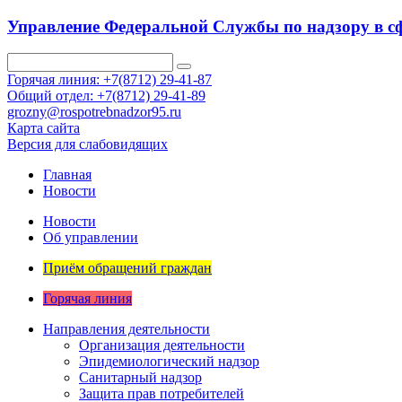
Управление Федеральной Службы по надзору в сф
Горячая линия: +7(8712) 29-41-87
Общий отдел: +7(8712) 29-41-89
grozny@rospotrebnadzor95.ru
Карта сайта
Версия для слабовидящих
Главная
Новости
Новости
Об управлении
Приём обращений граждан
Горячая линия
Направления деятельности
Организация деятельности
Эпидемиологический надзор
Санитарный надзор
Защита прав потребителей