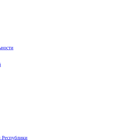
ьности
й
й Республики