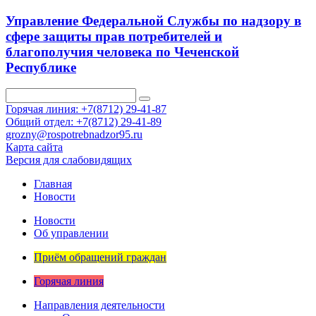
Управление Федеральной Службы по надзору в
сфере защиты прав потребителей и
благополучия человека по Чеченской
Республике
Горячая линия: +7(8712) 29-41-87
Общий отдел: +7(8712) 29-41-89
grozny@rospotrebnadzor95.ru
Карта сайта
Версия для слабовидящих
Главная
Новости
Новости
Об управлении
Приём обращений граждан
Горячая линия
Направления деятельности