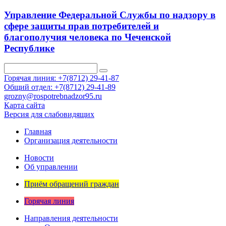
Управление Федеральной Службы по надзору в
сфере защиты прав потребителей и
благополучия человека по Чеченской
Республике
Горячая линия: +7(8712) 29-41-87
Общий отдел: +7(8712) 29-41-89
grozny@rospotrebnadzor95.ru
Карта сайта
Версия для слабовидящих
Главная
Организация деятельности
Новости
Об управлении
Приём обращений граждан
Горячая линия
Направления деятельности