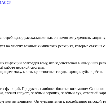
ЧИАССР
спотребнадзор рассказывает, как он помогает укреплять защитн
ует во многих важных химических реакциях, которые связаны с
х инфекций благодаря тому, что задействован в иммунных реак
й работе нервной системы;
щищает кожу, кости, кровеносные сосуды, хрящи, зубы и дёсны;
их функций. Продукты, наиболее богатые витамином С: шиповни
и, свежая капуста, зелёный горошек, зелёный лук, отварной кар
угими витаминами. Он чувствителен к воздействию высокой тем