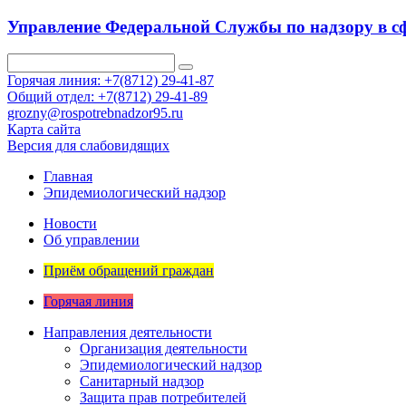
Управление Федеральной Службы по надзору в сф
Горячая линия: +7(8712) 29-41-87
Общий отдел: +7(8712) 29-41-89
grozny@rospotrebnadzor95.ru
Карта сайта
Версия для слабовидящих
Главная
Эпидемиологический надзор
Новости
Об управлении
Приём обращений граждан
Горячая линия
Направления деятельности
Организация деятельности
Эпидемиологический надзор
Санитарный надзор
Защита прав потребителей