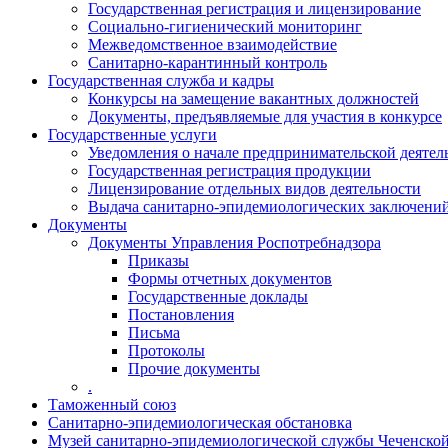
Государственная регистрация и лицензирование
Социально-гигиенический мониторинг
Межведомственное взаимодействие
Санитарно-карантинный контроль
Государственная служба и кадры
Конкурсы на замещение вакантных должностей
Документы, предъявляемые для участия в конкурсе
Государственные услуги
Уведомления о начале предпринимательской деятел
Государственная регистрация продукции
Лицензирование отдельных видов деятельности
Выдача санитарно-эпидемиологических заключени
Документы
Документы Управления Роспотребнадзора
Приказы
Формы отчетных документов
Государственные доклады
Постановления
Письма
Протоколы
Прочие документы
.
Таможенный союз
Санитарно-эпидемиологическая обстановка
Музей санитарно-эпидемиологической службы Чеченско