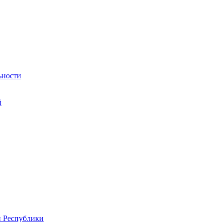
ьности
й
й Республики