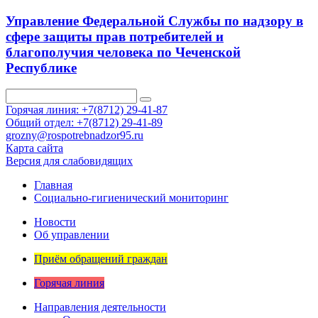
Управление Федеральной Службы по надзору в
сфере защиты прав потребителей и
благополучия человека по Чеченской
Республике
Горячая линия: +7(8712) 29-41-87
Общий отдел: +7(8712) 29-41-89
grozny@rospotrebnadzor95.ru
Карта сайта
Версия для слабовидящих
Главная
Социально-гигиенический мониторинг
Новости
Об управлении
Приём обращений граждан
Горячая линия
Направления деятельности