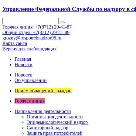
Управление Федеральной Службы по надзору в сф
Горячая линия: +7(8712) 29-41-87
Общий отдел: +7(8712) 29-41-89
grozny@rospotrebnadzor95.ru
Карта сайта
Версия для слабовидящих
Главная
Новости
Новости
Об управлении
Приём обращений граждан
Горячая линия
Направления деятельности
Организация деятельности
Эпидемиологический надзор
Санитарный надзор
Защита прав потребителей