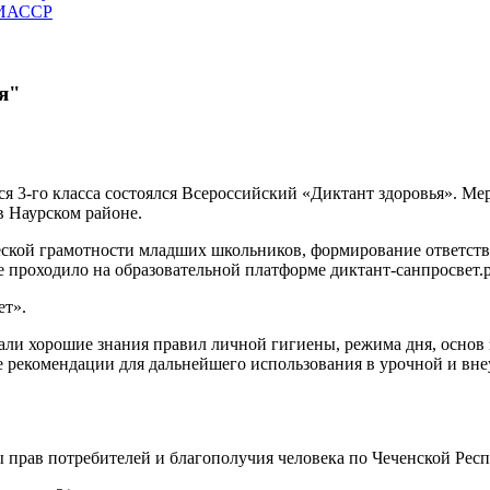
ЧИАССР
я"
 3-го класса состоялся Всероссийский «Диктант здоровья». Ме
в Наурском районе.
ской грамотности младших школьников, формирование ответстве
 проходило на образовательной платформе диктант-санпросвет.
ет».
ли хорошие знания правил личной гигиены, режима дня, основ 
 рекомендации для дальнейшего использования в урочной и вне
прав потребителей и благополучия человека по Чеченской Респу