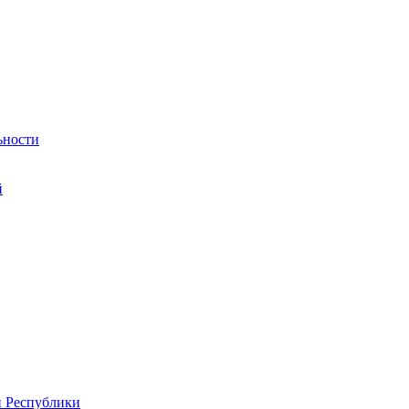
ьности
й
й Республики