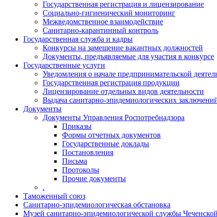
Государственная регистрация и лицензирование
Социально-гигиенический мониторинг
Межведомственное взаимодействие
Санитарно-карантинный контроль
Государственная служба и кадры
Конкурсы на замещение вакантных должностей
Документы, предъявляемые для участия в конкурсе
Государственные услуги
Уведомления о начале предпринимательской деятел
Государственная регистрация продукции
Лицензирование отдельных видов деятельности
Выдача санитарно-эпидемиологических заключени
Документы
Документы Управления Роспотребнадзора
Приказы
Формы отчетных документов
Государственные доклады
Постановления
Письма
Протоколы
Прочие документы
.
Таможенный союз
Санитарно-эпидемиологическая обстановка
Музей санитарно-эпидемиологической службы Чеченско