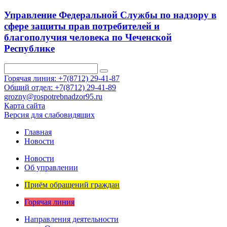
Управление Федеральной Службы по надзору в
сфере защиты прав потребителей и
благополучия человека по Чеченской
Республике
Горячая линия: +7(8712) 29-41-87
Общий отдел: +7(8712) 29-41-89
grozny@rospotrebnadzor95.ru
Карта сайта
Версия для слабовидящих
Главная
Новости
Новости
Об управлении
Приём обращений граждан
Горячая линия
Направления деятельности