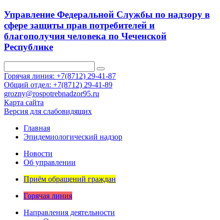
Управление Федеральной Службы по надзору в
сфере защиты прав потребителей и
благополучия человека по Чеченской
Республике
Горячая линия: +7(8712) 29-41-87
Общий отдел: +7(8712) 29-41-89
grozny@rospotrebnadzor95.ru
Карта сайта
Версия для слабовидящих
Главная
Эпидемиологический надзор
Новости
Об управлении
Приём обращений граждан
Горячая линия
Направления деятельности