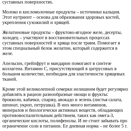
суставных поверхностях.
Молоко и кисломолочные продукты – источники кальция.
Этот нутриент – основа для образования здоровых костей,
укрепления сухожилий и хрящей.
Желатиновые продукты – фруктово-ягодное желе, десерты,
холодец – участвуют в восстановительных процессах
суставных поверхностей и хряща после травм. Помогает в
этом специальный белок желатин, который содержится в
желе.
Апельсин, грейпфрут и мандарин помогают в синтезе
коллагена. Витамин С, присутствующий в цитрусовых в
большом количестве, необходим для эластичности хрящевых
тканей.
Кроме этой великолепной семерки нелишним будет регулярно
добавлять в рацион разнообразные овощи и фрукты:
брокколи, кабачки, спаржу, авокадо и зелень (листья салата,
шпинат, укроп, петрушка). В них много витаминов,
минералов и биологически активных веществ, обладающих
противовоспалительным действием, таких как омега-3,
органические кислоты, полифенолы. И не стоит забывать про
ограничение соли в питании. Ее дневная норма – не более 5 г.