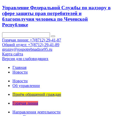
Управление Федеральной Службы по надзору в
сфере защиты прав потребителей и
благополучия человека по Чеченской
Республике
Горячая линия: +7(8712) 29-41-87
Общий отдел: +7(8712) 29-41-89
grozny@rospotrebnadzor95.ru
Карта сайта
Версия для слабовидящих
Главная
Новости
Новости
Об управлении
Приём обращений граждан
Горячая линия
Направления деятельности