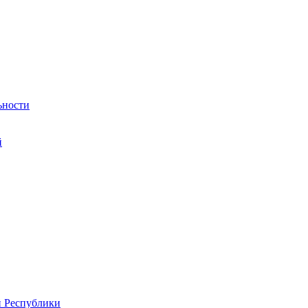
ьности
й
й Республики