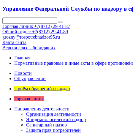
Управление Федеральной Службы по надзору в сф
Горячая линия: +7(8712) 29-41-87
Общий отдел: +7(8712) 29-41-89
grozny@rospotrebnadzor95.ru
Карта сайта
Версия для слабовидящих
Главная
Нормативные правовые и иные акты в сфере противодей
Новости
Об управлении
Приём обращений граждан
Горячая линия
Направления деятельности
Организация деятельности
Эпидемиологический надзор
Санитарный надзор
Защита прав потребителей