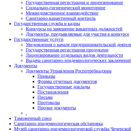
Государственная регистрация и лицензирование
Социально-гигиенический мониторинг
Межведомственное взаимодействие
Санитарно-карантинный контроль
Государственная служба и кадры
Конкурсы на замещение вакантных должностей
Документы, предъявляемые для участия в конкурсе
Государственные услуги
Уведомления о начале предпринимательской деятел
Государственная регистрация продукции
Лицензирование отдельных видов деятельности
Выдача санитарно-эпидемиологических заключени
Документы
Документы Управления Роспотребнадзора
Приказы
Формы отчетных документов
Государственные доклады
Постановления
Письма
Протоколы
Прочие документы
.
Таможенный союз
Санитарно-эпидемиологическая обстановка
Музей санитарно-эпидемиологической службы Чеченско