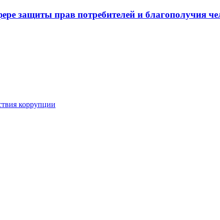
ере защиты прав потребителей и благополучия че
ствия коррупции