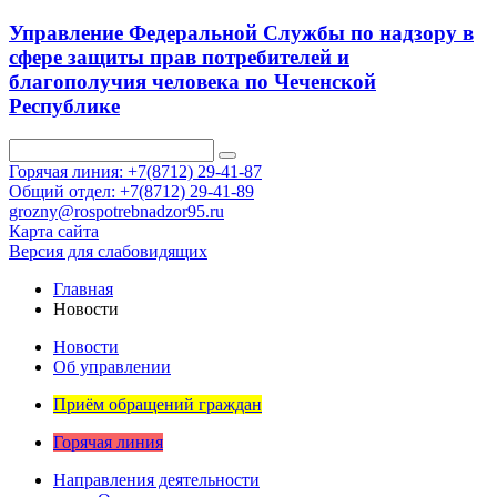
Управление Федеральной Службы по надзору в
сфере защиты прав потребителей и
благополучия человека по Чеченской
Республике
Горячая линия: +7(8712) 29-41-87
Общий отдел: +7(8712) 29-41-89
grozny@rospotrebnadzor95.ru
Карта сайта
Версия для слабовидящих
Главная
Новости
Новости
Об управлении
Приём обращений граждан
Горячая линия
Направления деятельности