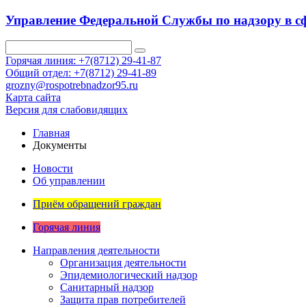
Управление Федеральной Службы по надзору в сф
Горячая линия: +7(8712) 29-41-87
Общий отдел: +7(8712) 29-41-89
grozny@rospotrebnadzor95.ru
Карта сайта
Версия для слабовидящих
Главная
Документы
Новости
Об управлении
Приём обращений граждан
Горячая линия
Направления деятельности
Организация деятельности
Эпидемиологический надзор
Санитарный надзор
Защита прав потребителей