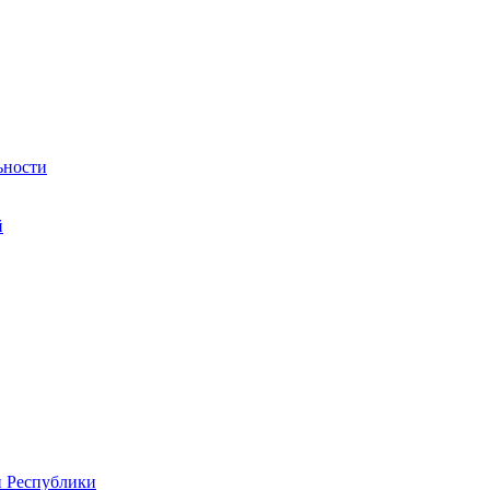
ьности
й
й Республики