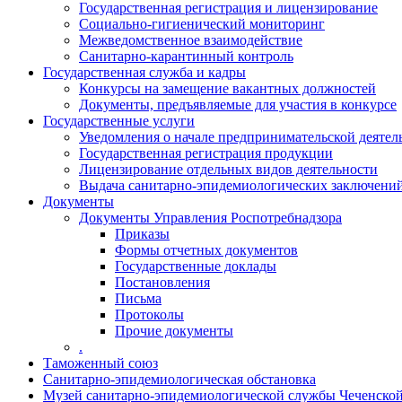
Государственная регистрация и лицензирование
Социально-гигиенический мониторинг
Межведомственное взаимодействие
Санитарно-карантинный контроль
Государственная служба и кадры
Конкурсы на замещение вакантных должностей
Документы, предъявляемые для участия в конкурсе
Государственные услуги
Уведомления о начале предпринимательской деятел
Государственная регистрация продукции
Лицензирование отдельных видов деятельности
Выдача санитарно-эпидемиологических заключени
Документы
Документы Управления Роспотребнадзора
Приказы
Формы отчетных документов
Государственные доклады
Постановления
Письма
Протоколы
Прочие документы
.
Таможенный союз
Санитарно-эпидемиологическая обстановка
Музей санитарно-эпидемиологической службы Чеченско