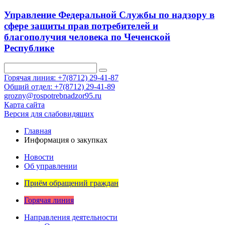
Управление Федеральной Службы по надзору в
сфере защиты прав потребителей и
благополучия человека по Чеченской
Республике
Горячая линия: +7(8712) 29-41-87
Общий отдел: +7(8712) 29-41-89
grozny@rospotrebnadzor95.ru
Карта сайта
Версия для слабовидящих
Главная
Информация о закупках
Новости
Об управлении
Приём обращений граждан
Горячая линия
Направления деятельности