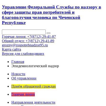
Управление Федеральной Службы по надзору в
сфере защиты прав потребителей и
благополучия человека по Чеченской
Республике
Горячая линия: +7(8712) 29-41-87
Общий отдел: +7(8712) 29-41-89
grozny@rospotrebnadzor95.ru
Карта сайта
Версия для слабовидящих
Главная
Эпидемиологический надзор
Новости
Об управлении
Приём обращений граждан
Горячая линия
Направления деятельности