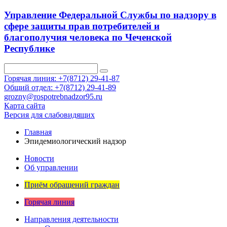
Управление Федеральной Службы по надзору в
сфере защиты прав потребителей и
благополучия человека по Чеченской
Республике
Горячая линия: +7(8712) 29-41-87
Общий отдел: +7(8712) 29-41-89
grozny@rospotrebnadzor95.ru
Карта сайта
Версия для слабовидящих
Главная
Эпидемиологический надзор
Новости
Об управлении
Приём обращений граждан
Горячая линия
Направления деятельности