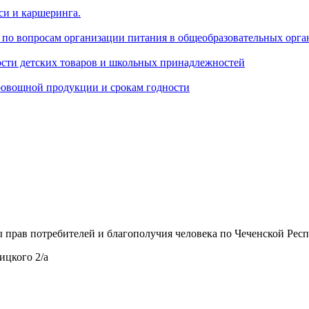
си и каршеринга.
ия» по вопросам организации питания в общеобразовательных орг
ости детских товаров и школьных принадлежностей
доовощной продукции и срокам годности
прав потребителей и благополучия человека по Чеченской Респу
ицкого 2/а