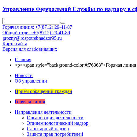
Управление Федеральной Службы по надзору в сф
Горячая линия: +7(8712) 29-41-87
Общий отдел: +7(8712) 29-41-89
grozny@rospotrebnadzor95.ru
Карта сайта
Версия для слабовидящих
Главная
<p><span style="background-color:#f76363">Горячая линия
Новости
Об управлении
Приём обращений граждан
Горячая линия
Направления деятельности
Организация деятельности
Эпидемиологический надзор
Санитарный надзор
Защита прав потребителей