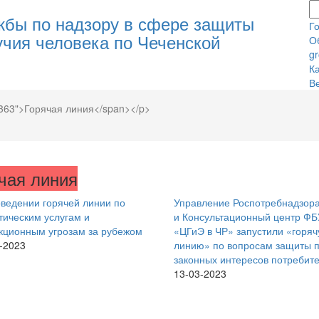
бы по надзору в сфере защиты
Г
учия человека по Чеченской
О
g
К
В
6363">Горячая линия</span></p>
чая линия
ведении горячей линии по
Управление Роспотребнадзора
тическим услугам и
и Консультационный центр ФБ
ционным угрозам за рубежом
«ЦГиЭ в ЧР» запустили «горя
-2023
линию» по вопросам защиты п
законных интересов потребит
13-03-2023