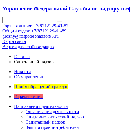
Управление Федеральной Службы по надзору в сф
Горячая линия: +7(8712) 29-41-87
Общий отдел: +7(8712) 29-41-89
grozny@rospotrebnadzor95.ru
Карта сайта
Версия для слабовидящих
Главная
Санитарный надзор
Новости
Об управлении
Приём обращений граждан
Горячая линия
Направления деятельности
Организация деятельности
Эпидемиологический надзор
Санитарный надзор
Защита прав потребителей