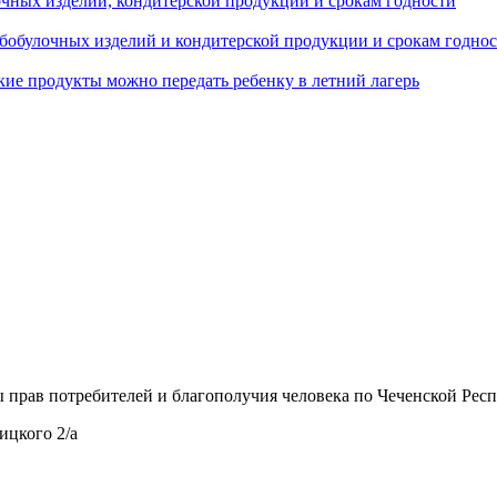
лочных изделий, кондитерской продукции и срокам годности
ебобулочных изделий и кондитерской продукции и срокам годнос
кие продукты можно передать ребенку в летний лагерь
прав потребителей и благополучия человека по Чеченской Респу
ицкого 2/а