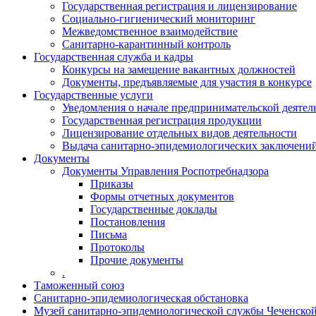
Государственная регистрация и лицензирование
Социально-гигиенический мониторинг
Межведомственное взаимодействие
Санитарно-карантинный контроль
Государственная служба и кадры
Конкурсы на замещение вакантных должностей
Документы, предъявляемые для участия в конкурсе
Государственные услуги
Уведомления о начале предпринимательской деятел
Государственная регистрация продукции
Лицензирование отдельных видов деятельности
Выдача санитарно-эпидемиологических заключени
Документы
Документы Управления Роспотребнадзора
Приказы
Формы отчетных документов
Государственные доклады
Постановления
Письма
Протоколы
Прочие документы
.
Таможенный союз
Санитарно-эпидемиологическая обстановка
Музей санитарно-эпидемиологической службы Чеченско