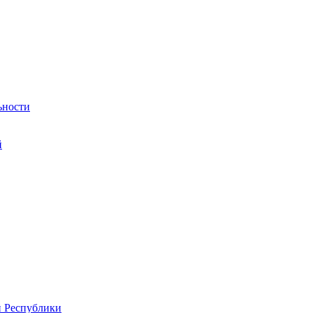
ьности
й
й Республики